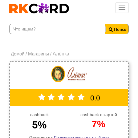
Toggle
navigati
Поиск
Домой
/
Магазины
/ Алёнка
0.0
cashback
cashback с картой
7%
5%
Ознакомься с
Правилами покупок с кэшбэком