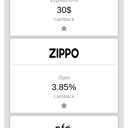
ExpressVPN
30$
cashback
Zippo
3.85%
cashback